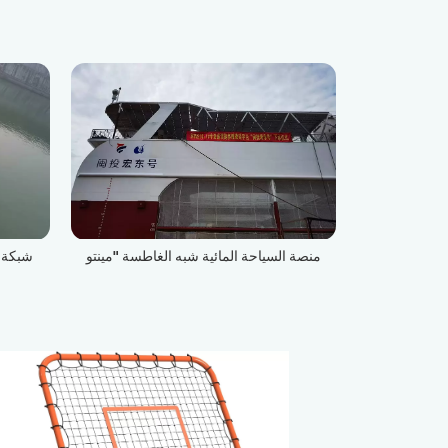
شان شوان،
منصة السياحة المائية شبه الغاطسة "مينتو
شبكة 
هونغدونغ رقم ​​1" بطاقة الأمواج