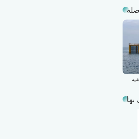
صلة
نية
دع
بها