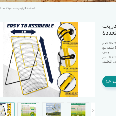
الصفحة الرئيسية
>>
شبكة معدات
تدريب
عددة
الشبكة: شبكة سوداء معقودة من البولي إيثيلين مكونة من 36 طبقة مع
هدف
، التغليف
نت