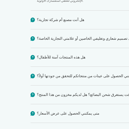
الإلكتروني لنعطي استفسارك الأولوية.
هل أنت مصنع أم شركة تجارية؟
تصميم شعاري وتغليفي الخاصين أو علامتي التجارية الخاصة؟
هل هذه المنتجات آمنة للأطفال؟
ال أيضاً. تُستخدم في المباريات، والألعاب، والترفيه، والرياضة، وفي الأماكن
المغلقة والمفتوحة.
ي الحصول على عينات من منتجاتكم للتحقق من جودتها أولاً؟
نعم، نود أن نقدم لك عينة بعد تأكيد السعر لتتمكن من فحص التصميم والجودة، وستكون جاهزة خلال 7-10 أيام، وبعض العينات مجانية. أما التصاميم الخاصة،
فسيتم احتساب رسوم على العينة، وسيتم رد المبلغ بعد تقديم الطلب.
ت يستغرق شحن البضائع؟ هل لديكم مخزون من هذا المنتج؟
بالنسبة للمنتجات المتوفرة في المخزون، يمكننا توصيلها إليكم خلال 15-20 يومًا. أما مدة الإنتاج المعتادة للكميات الكبيرة فهي 25-45 يومًا، وذلك حسب كمية
متى يمكنني الحصول على عرض الأسعار؟