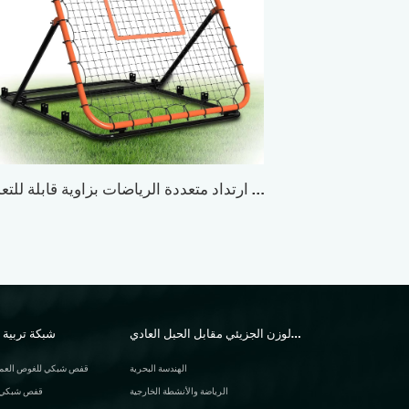
شبكة ارتداد متعددة الاستخدامات
حبل البولي إيثيلين عالي الوزن الجزيئي مقابل الحبل العادي
شبكة تربية ال
الهندسة البحرية
قفص شبكي للغوص العميق
الرياضة والأنشطة الخارجية
قفص شبكي م