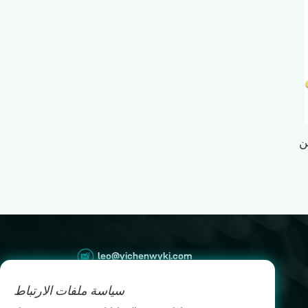
شبكة ارتداد رياضية متعددة الاستخدامات ذات وجهين
leo@yichenwykj.com
17689975111
سياسة ملفات الارتباط