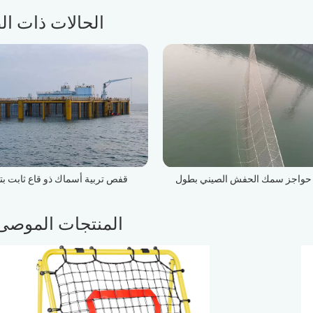
الحالات ذات ال
حواجز سمك الحفش الصيني بطول
قفص تربية أسماك ذو قاع ثابت بتق
255 مترًا في نهر يانغتسي
متحركة مستطيلة الشكل (مستو
المأكولات البحرية المالي رقم 1)
المنتجات الموصى 