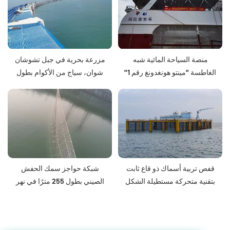
منصة السياحة المائية شبه
مزرعة بحرية في جبل تشوشان
الغاطسة "مينتو هونغدونغ رقم ​​1"
شوان، سياج من الأكوام بطول
بطاقة الأمواج
1800 متر
قفص تربية أسماك ذو قاع ثابت
شبكة حواجز سمك الحفش
بتقنية متحركة مستطيلة الشكل
الصيني بطول 255 مترًا في نهر
(مستودع المأكولات البحرية
يانغتسي
المالي رقم 1)