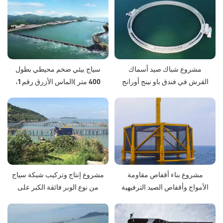
مشروع شباك صيد أسماك
سياج بيئي ضخم محيطي بطول
القرش في فندق باو نينج أورانج
400 متر (الماس الأزرق رقم 1،
للصيد
خليج لايتشو في شاندونغ)
مشروع بناء أقفاص مقاومة
مشروع إنتاج وتركيب شبكة سياج
الأمواج وأقفاص الصيد الترفيهية
من نوع الوبر فائقة الكبر على
مسافة محيطية 498 مترًا