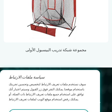
مجموعة شبكة تدريب البيسبول الأولى
سياسة ملفات الارتباط
leo@yichenwykj.com
سوف نستخدم ملفات تعريف الارتباط لتخصيص وتحسين تجربتك
باستخدام موقعنا. يمكنك النقر فوق زر القبول وسيتم اعتبار أنك
17689975111
توافق على استخدام جميع ملفات تعريف الارتباط ذات الصلة، أو
يمكنك رفض استخدام موقع الويب لملفات تعريف الارتباط.
المبنى B1، منطقة سودا الصناعية، بلدة تايمي، مقاطعة
بولو، مدينة هويتشو